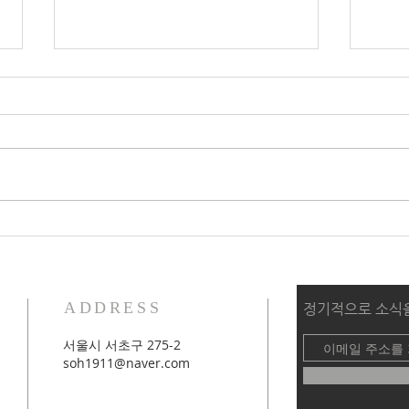
2026 가을학기 세미나 2_애착
202
기반 심리치료와 기독교 영성
적 
ADDRESS
​정기적으로 소식
서울시 서초구 275-2
soh1911@naver.com