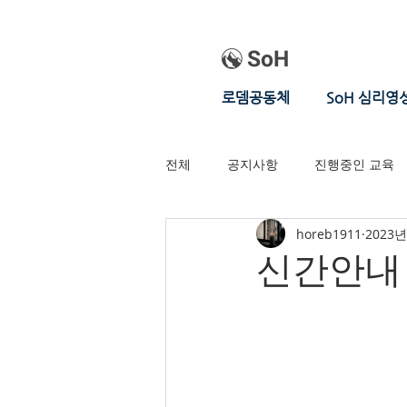
로뎀공동체
SoH 심리영
전체
공지사항
진행중인 교육
horeb1911
2023년
신간안내 