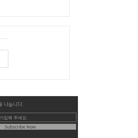
6 가을학기 세미나 1_묵상
영성훈련 [심화]
을 나눕니다.
Subscribe Now