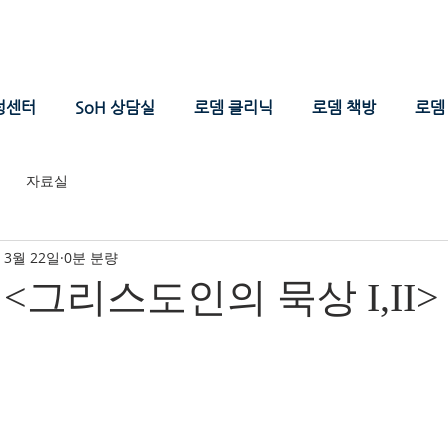
성센터
SoH 상담실
로뎀 클리닉
로뎀 책방
로뎀 
자료실
 3월 22일
0분 분량
<그리스도인의 묵상 I,II>