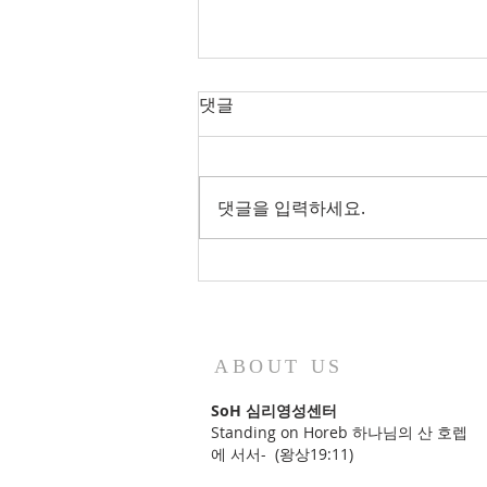
댓글
댓글을 입력하세요.
2026년 가을학기 특별 세미나_
묵상적 영성읽기
ABOUT US
SoH 심리영성센터
Standing on Horeb 하나님의 산 호렙
에 서서- (왕상19:11)