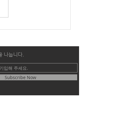
6 가을학기 세미나 1_묵상
영성훈련 [심화]
을 나눕니다.
Subscribe Now