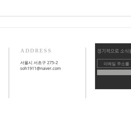
2026 가을학기 세미나 2_애착
202
기반 심리치료와 기독교 영성
적 
ADDRESS
​정기적으로 소식
서울시 서초구 275-2
soh1911@naver.com