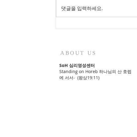
댓글을 입력하세요.
2026년 가을학기 특별 세미나_
묵상적 영성읽기
ABOUT US
SoH 심리영성센터
Standing on Horeb 하나님의 산 호렙
에 서서- (왕상19:11)
로뎀카페
l
로뎀클리닉
l
SoH 유튜브