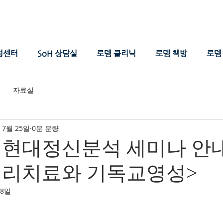
성센터
SoH 상담실
로뎀 클리닉
로뎀 책방
로뎀 
자료실
 7월 25일
0분 분량
을 현대정신분석 세미나 안내
심리치료와 기독교영성>
28일