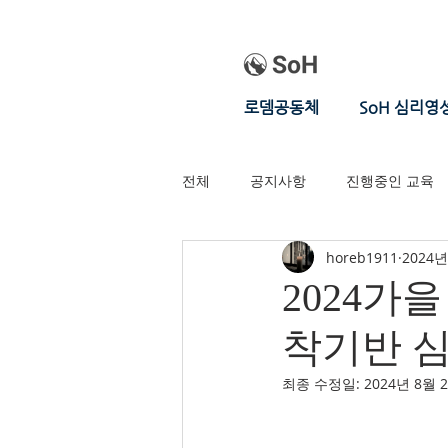
로뎀공동체
SoH 심리영
전체
공지사항
진행중인 교육
horeb1911
2024년
2024가
착기반 
최종 수정일:
2024년 8월 