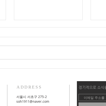
2026 가을학기 세미나 2_애착
202
기반 심리치료와 기독교 영성
적 
ADDRESS
​정기적으로 소식
서울시 서초구 275-2
soh1911@naver.com