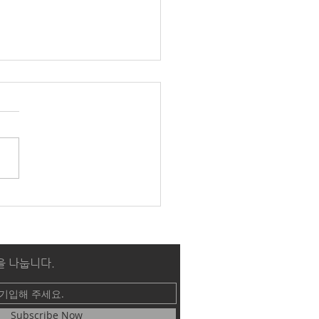
6 가을학기 세미나 1_묵상
영성훈련 [심화]
을 나눕니다.
Subscribe Now