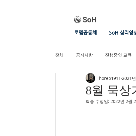
로뎀공동체
SoH 심리영
전체
공지사항
진행중인 교육
horeb1911
2021년
8월 묵상
최종 수정일:
2022년 2월 