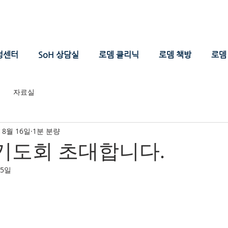
성센터
SoH 상담실
로뎀 클리닉
로뎀 책방
로뎀 
자료실
 8월 16일
1분 분량
기도회 초대합니다.
25일