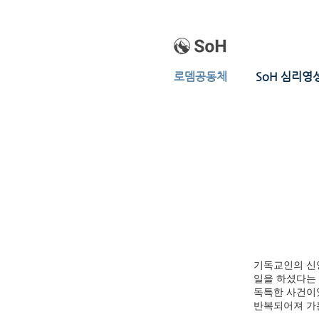
로뎀공동체
SoH 심리영
기독교인의 신앙
일을 하셨다는
독특한 사건이
반복되어져 가