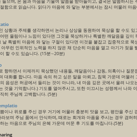
을 들으며, 온 몸과 마음을 기울여 말씀을 받아들이고, 결국은 말씀하시는
절함으로 읽습니다. 읽다가 마음에 와 닿는 부분에서는 잠시 머물러 마음
atio
 상황과 주제를 생각하면서 논리나 상상을 동원하여 묵상을 할 수도 있고
 어떤 울림이나 느낌이 있다면 그것을 묵상하거나 특별한 깨달음을 깊이 
그 날 특별히 마음에 와 닿는 구절이 있다면 이것을 붙잡고 집중적으로 묵상
 아무런 인위적인 노력을 하지 않은 채 단순히 마음을 열고 아기가 젖을 빨
 할 수도 있습니다. (15분∼20분)
o
 향하면서 이제까지 묵상했던 내용들, 깨달음이나 감동, 의혹이나 질문점
 대화를 합니다. 마음 속의 하고 싶은 말을 아뢰고, 침묵 가운데 머물러 
의 음성은 허공에서 들리는 것이 아니라, 내 마음 깊은 곳에서 울려 나오
 것을 기억합니다.) 기도를 열어주시고, 또한 이끄시는 성령께서 나와 이
직히 주님께 고백합니다. (5분)
emplatio
쁨이나 위로를 주신 경우 거기에 머물러 충분히 맛을 보고, 평안을 주신 
바라보며 주님 품에서 안식하며, 때로는 회개와 아픔을 주시는 경우 겸허히
하는 마음으로 주님의 은혜 가운데 머문 후 기도를 마칩니다.(5분)
aring