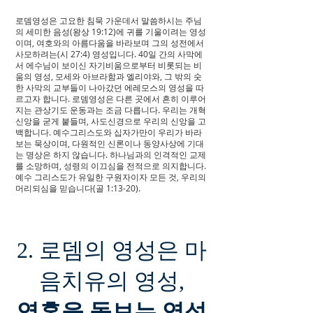
로뎀영성은 고요한 침묵 가운데서 말씀하시는 주님
의 세미한 음성(왕상 19:12)에 귀를 기울이려는 영성
이며, 여호와의 아름다움을 바라보며 그의 성전에서
사모하려는(시 27:4) 영성입니다. 40일 간의 사막에
서 에수님이 보이신 자기비움으로부터 비롯되는 비
움의 영성, 모세와 아브라함과 엘리야와, 그 밖의 숫
한 사막의 교부들이 나아갔던 에레모스의 영성을 따
르고자 합니다. 로뎀영성은 다른 곳에서 흔히 이루어
지는 관상기도 운동과는 조금 다릅니다. 우리는 개혁
신앙을 굳게 붙들며, 사도신경으로 우리의 신앙을 고
백합니다. 예수그리스도와 십자가만이 우리가 바라
보는 묵상이며, 다원적인 신론이나 동양사상에 기대
는 명상은 하지 않습니다. 하나님과의 인격적인 교제
를 소망하며, 성령의 이끄심을 전적으로 의지합니다.
예수 그리스도가 유일한 구원자이자 모든 것, 우리의
머리되심을 믿습니다(골 1:13-20).
2. 로뎀의 영성은 마
음치유의 영성,
영혼을 돌보는 영성