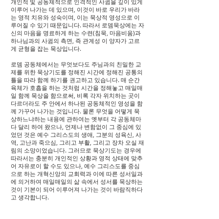
개인적 및 공동체적으로 인격적인 사귐을 깊이 있게
이루어 나가는 데 있으며, 이것이 바로 우리가 바라
는 영적 치유와 성숙이며, 이는 묵상적 영성으로 이
루어질 수 있기 때문입니다. 따라서 로뎀묵상에는 자
신의 마음을 명료하게 하는 수련(침묵, 마음비움)과
하나님과의 사귐의 측면, 즉 관계성 이 양자가 고르
게 균형을 잡는 묵상입니다.
로뎀 공동체에서는 무엇보다도 주님과의 친밀한 교
제를 위한 묵상기도를 정해진 시간에 정해진 공통의
틀을 따라 함께 하기를 권고하고 있습니다. 매 순간
육체가 호흡을 하는 것처럼 시간을 정해놓고 매일매
일 함께 묵상을 함으로써, 비록 각자 위치하는 곳이
다르더라도 주 안에서 하나된 공동체적인 영성을 함
께 가꾸어 나가는 것입니다. 물론 무엇을 어떻게 묵
상하느냐하는 내용에 관하여는 옛부터 각 공동체마
다 달리 하여 왔으나, 언제나 변함없이 그 중심에 있
었던 것은 예수 그리스도의 생애, 그분의 성육신, 사
역, 고난과 죽으심, 그리고 부활, 그리고 장차 오실 재
림의 소망이었습니다. 그러므로 묵상기도는 경우에
따라서는 충분히 개인적인 상황과 영적 상태에 맞추
어 자유로이 할 수도 있으나, 예수 그리스도를 중심
으로 하는 개혁신앙의 교회력과 이에 따른 성서일과
에 의거하여 매일매일의 삶 속에서 성서를 묵상하는
것이 기본이 되어 이루어져 나가는 것이 바람직하다
고 생각합니다.